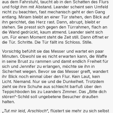
aus dem Fahrstuhl, taucht ab in den Schatten des Flurs
und folgt ihm mit Abstand. Leander scheint sein Umfeld
nicht zu beachten, fast mechanisch geht er den Gang
entlang. Miriam bleibt an einer Tür stehen, den Blick auf
ihn gerichtet, das Herz rast. Dann, abrupt, bleibt er
stehen. Sie presst sich gegen den Türrahmen, flach an
die Wand gedrückt, kaum atmend. Leander sieht sich
um. Für einen Moment steht die Zeit still. Dann öffnet er
die Tür. Schritte. Die Tür fällt ins Schloss. Stille.
Vorsichtig befühlt sie das Messer und wartet ein paar
Minuten. Obwohl sie es nicht erwarten kann, die Waffe
in seine Brust zu rammen und damit endlich Freiheit für
sich und Jennifer zu erlangen, möchte sie ihn in
Sicherheit wiegen. Bevor sie das Messer greift, wandert
ihr Blick noch einmal über den Flur. Kein Laut, kein
Licht. Niemand. Nur sie und die Dunkelheit. Trotzdem
zieht sie ihre Schuhe aus schleicht barfuß über den
Teppichboden bis zu Leanders Zimmer. Das „Bitte dich
stören“-Schild soll ungebetene Besucher draußen
halten.
„
Tut mir leid, Arschloch
“, flüstert sie mehr zu sich selbst