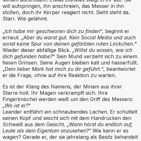
will aufspringen, ihn anschreien, das Messer in ihn
stoßen, doch ihr Körper reagiert nicht. Sieht steht da.
Starr. Wie gelähmt.
„
Ich habe mir geschworen dich zu finden
“, beginnt er
erneut. „
Aber du warst gut. Kein Social Media und auch
sonst keine Spur von deinen gefärbten roten Löckchen.
“
Wieder dieser abfällige Blick. „
Willst du wissen, wie ich
dich gefunden habe?
“ Sein Mund verzieht sich zu einem
fiesen Grinsen. Seine Augen bleiben kalt und hasserfüllt.
„
Dein lieber Mark hat mich zu dir geführt.
“, beantwortet
er die Frage, ohne auf ihre Reaktion zu warten.
Es ist der Klang des Namens, der Miriam aus ihrer
Starre holt. Ihr Magen verkrampft sich. Ihre
Fingerknöchel werden weiß um den Griff des Messers:
„
Wo ist er?
“
Leander entfährt ein schnaubendes Lachen. Er schüttelt
seinen Kopf und wischt sich mit dem Handrücken den
Schweiß aus dem Gesicht. „
Wann hörst du endlich auf,
Leute als dein Eigentum anzusehen?
“ Wie kann er es
wagen? Gerade er, der sie jahrelang als Besitz behandelt