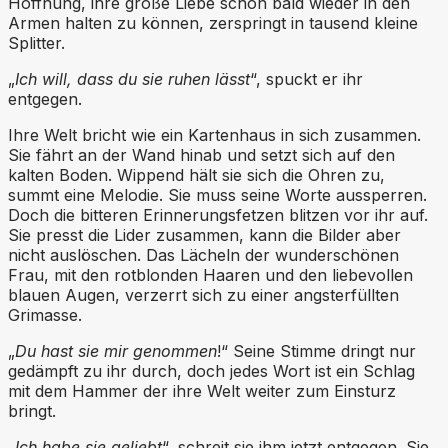
Hoffnung, ihre große Liebe schon bald wieder in den
Armen halten zu können, zerspringt in tausend kleine
Splitter.
„
Ich will, dass du sie ruhen lässt
“, spuckt er ihr
entgegen.
Ihre Welt bricht wie ein Kartenhaus in sich zusammen.
Sie fährt an der Wand hinab und setzt sich auf den
kalten Boden. Wippend hält sie sich die Ohren zu,
summt eine Melodie. Sie muss seine Worte aussperren.
Doch die bitteren Erinnerungsfetzen blitzen vor ihr auf.
Sie presst die Lider zusammen, kann die Bilder aber
nicht auslöschen. Das Lächeln der wunderschönen
Frau, mit den rotblonden Haaren und den liebevollen
blauen Augen, verzerrt sich zu einer angsterfüllten
Grimasse.
„
Du hast sie mir genommen
!“ Seine Stimme dringt nur
gedämpft zu ihr durch, doch jedes Wort ist ein Schlag
mit dem Hammer der ihre Welt weiter zum Einsturz
bringt.
„
Ich habe sie geliebt
“, schreit sie ihm jetzt entgegen. Sie