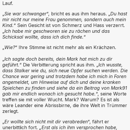
Lauf.
„
Sie war schwanger
“, bricht es aus ihm heraus. „
Du hast
mir nicht nur meine Frau genommen, sondern auch mein
Kind.
“ Sein Gesicht ist von Schmerz und Hass verzerrt.
„
Ich habe mir geschworen sie zu rächen und das
Schicksal wollte, dass ich dich finde.
“
„
Wie?
“ Ihre Stimme ist nicht mehr als ein Krächzen.
„
Ich sagte doch bereits, dein Mark hat mich zu dir
geführt.
“ Die Verbitterung spricht aus ihm. „
Ich wusste,
dass Stalker wie du, sich neue Opfer suchen werden. Die
Chance war gering und trotzdem habe ich mich in Foren
angemeldet, um Hinweise auf dich und deine kranken
Spielchen zu finden und siehe da ein Beitrag von Mark91
gab mir endlich wonach ich gesucht habe.
“, seine Worte
treffen sie mit voller Wucht. Mark? Warum? Es ist als
wäre Leander eine Abrissbirne, die ihre Welt in Trümmer
zerlegt.
„
Er wollte sich nicht mit dir verabreden
“, fährt er
unerbittlich fort.
„Erst als ich ihm versprochen habe,