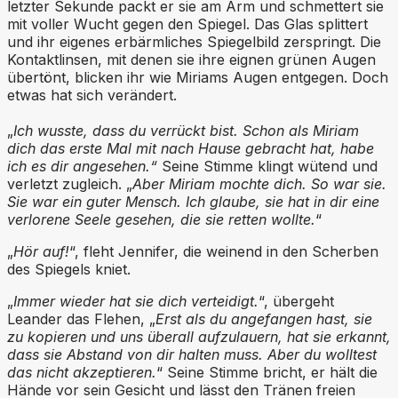
letzter Sekunde packt er sie am Arm und schmettert sie
mit voller Wucht gegen den Spiegel. Das Glas splittert
und ihr eigenes erbärmliches Spiegelbild zerspringt. Die
Kontaktlinsen, mit denen sie ihre eignen grünen Augen
übertönt, blicken ihr wie Miriams Augen entgegen. Doch
etwas hat sich verändert.
„
Ich wusste, dass du verrückt bist. Schon als Miriam
dich das erste Mal mit nach Hause gebracht hat, habe
ich es dir angesehen.“
Seine Stimme klingt wütend und
verletzt zugleich. „
Aber Miriam mochte dich. So war sie.
Sie war ein guter Mensch. Ich glaube, sie hat in dir eine
verlorene Seele gesehen, die sie retten wollte.
“
„
Hör auf!
“, fleht Jennifer, die weinend in den Scherben
des Spiegels kniet.
„
Immer wieder hat sie dich verteidigt.
“, übergeht
Leander das Flehen, „
Erst als du angefangen hast, sie
zu kopieren und uns überall aufzulauern, hat sie erkannt,
dass sie Abstand von dir halten muss. Aber du wolltest
das nicht akzeptieren.
“ Seine Stimme bricht, er hält die
Hände vor sein Gesicht und lässt den Tränen freien