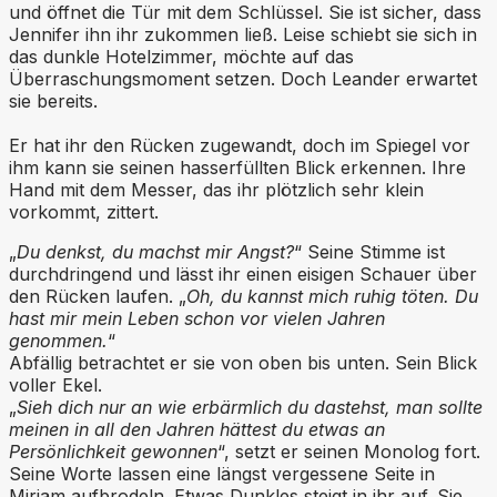
und öffnet die Tür mit dem Schlüssel. Sie ist sicher, dass
Jennifer ihn ihr zukommen ließ. Leise schiebt sie sich in
das dunkle Hotelzimmer, möchte auf das
Überraschungsmoment setzen. Doch Leander erwartet
sie bereits.
Er hat ihr den Rücken zugewandt, doch im Spiegel vor
ihm kann sie seinen hasserfüllten Blick erkennen. Ihre
Hand mit dem Messer, das ihr plötzlich sehr klein
vorkommt, zittert.
„
Du denkst, du machst mir
Angst?
“ Seine Stimme ist
durchdringend und lässt ihr einen eisigen Schauer über
den Rücken laufen. „
Oh, du kannst mich ruhig töten. Du
hast mir mein Leben schon vor vielen Jahren
genommen.
“
Abfällig betrachtet er sie von oben bis unten. Sein Blick
voller Ekel.
„
Sieh dich nur an wie erbärmlich du dastehst, man sollte
meinen in all den Jahren hättest du etwas an
Persönlichkeit gewonnen
“, setzt er seinen Monolog fort.
Seine Worte lassen eine längst vergessene Seite in
Miriam aufbrodeln. Etwas Dunkles steigt in ihr auf. Sie