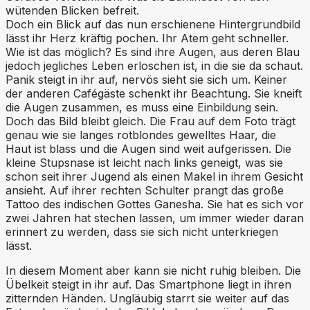
wütenden Blicken befreit.
Doch ein Blick auf das nun erschienene Hintergrundbild
lässt ihr Herz kräftig pochen. Ihr Atem geht schneller.
Wie ist das möglich? Es sind ihre Augen, aus deren Blau
jedoch jegliches Leben erloschen ist, in die sie da schaut.
Panik steigt in ihr auf, nervös sieht sie sich um. Keiner
der anderen Cafégäste schenkt ihr Beachtung. Sie kneift
die Augen zusammen, es muss eine Einbildung sein.
Doch das Bild bleibt gleich. Die Frau auf dem Foto trägt
genau wie sie langes rotblondes gewelltes Haar, die
Haut ist blass und die Augen sind weit aufgerissen. Die
kleine Stupsnase ist leicht nach links geneigt, was sie
schon seit ihrer Jugend als einen Makel in ihrem Gesicht
ansieht. Auf ihrer rechten Schulter prangt das große
Tattoo des indischen Gottes Ganesha. Sie hat es sich vor
zwei Jahren hat stechen lassen, um immer wieder daran
erinnert zu werden, dass sie sich nicht unterkriegen
lässt.
In diesem Moment aber kann sie nicht ruhig bleiben. Die
Übelkeit steigt in ihr auf. Das Smartphone liegt in ihren
zitternden Händen. Ungläubig starrt sie weiter auf das