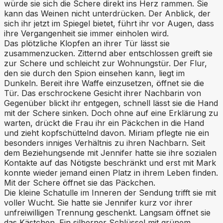
würde sie sich die Schere direkt ins Herz rammen. Sie
kann das Weinen nicht unterdrücken. Der Anblick, der
sich ihr jetzt im Spiegel bietet, führt ihr vor Augen, dass
ihre Vergangenheit sie immer einholen wird.
Das plötzliche Klopfen an ihrer Tür lässt sie
zusammenzucken. Zitternd aber entschlossen greift sie
zur Schere und schleicht zur Wohnungstür. Der Flur,
den sie durch den Spion einsehen kann, liegt im
Dunkeln. Bereit ihre Waffe einzusetzen, öffnet sie die
Tür. Das erschrockene Gesicht ihrer Nachbarin von
Gegenüber blickt ihr entgegen, schnell lässt sie die Hand
mit der Schere sinken. Doch ohne auf eine Erklärung zu
warten, drückt die Frau ihr ein Päckchen in die Hand
und zieht kopfschüttelnd davon. Miriam pflegte nie ein
besonders inniges Verhältnis zu ihren Nachbarn. Seit
dem Beziehungsende mit Jennifer hatte sie ihre sozialen
Kontakte auf das Nötigste beschränkt und erst mit Mark
konnte wieder jemand einen Platz in ihrem Leben finden.
Mit der Schere öffnet sie das Päckchen.
Die kleine Schatulle im Inneren der Sendung trifft sie mit
voller Wucht. Sie hatte sie Jennifer kurz vor ihrer
unfreiwilligen Trennung geschenkt. Langsam öffnet sie
das Kästchen. Ein silberner Schlüssel mit grünem