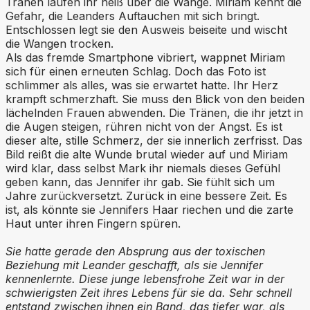
Tränen laufen ihr heiß über die Wange. Miriam kennt die
Gefahr, die Leanders Auftauchen mit sich bringt.
Entschlossen legt sie den Ausweis beiseite und wischt
die Wangen trocken.
Als das fremde Smartphone vibriert, wappnet Miriam
sich für einen erneuten Schlag. Doch das Foto ist
schlimmer als alles, was sie erwartet hatte. Ihr Herz
krampft schmerzhaft. Sie muss den Blick von den beiden
lächelnden Frauen abwenden. Die Tränen, die ihr jetzt in
die Augen steigen, rühren nicht von der Angst. Es ist
dieser alte, stille Schmerz, der sie innerlich zerfrisst. Das
Bild reißt die alte Wunde brutal wieder auf und Miriam
wird klar, dass selbst Mark ihr niemals dieses Gefühl
geben kann, das Jennifer ihr gab. Sie fühlt sich um
Jahre zurückversetzt. Zurück in eine bessere Zeit. Es
ist, als könnte sie Jennifers Haar riechen und die zarte
Haut unter ihren Fingern spüren.
Sie hatte gerade den Absprung aus der toxischen
Beziehung mit Leander geschafft, als sie Jennifer
kennenlernte. Diese junge lebensfrohe Zeit war in der
schwierigsten Zeit ihres Lebens für sie da. Sehr schnell
entstand zwischen ihnen ein Band, das tiefer war, als