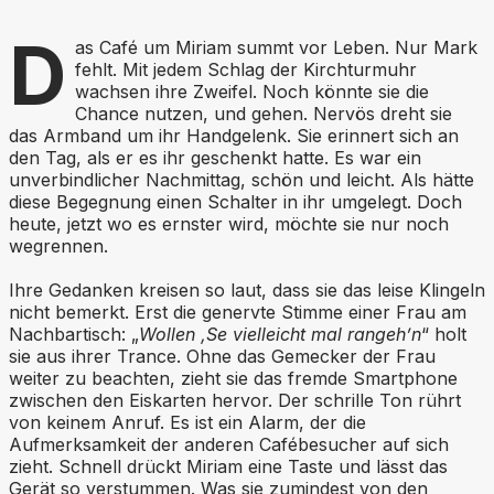
D
as Café um Miriam summt vor Leben. Nur Mark
fehlt. Mit jedem Schlag der Kirchturmuhr
wachsen ihre Zweifel. Noch könnte sie die
Chance nutzen, und gehen. Nervös dreht sie
das Armband um ihr Handgelenk. Sie erinnert sich an
den Tag, als er es ihr geschenkt hatte. Es war ein
unverbindlicher Nachmittag, schön und leicht. Als hätte
diese Begegnung einen Schalter in ihr umgelegt. Doch
heute, jetzt wo es ernster wird, möchte sie nur noch
wegrennen.
Ihre Gedanken kreisen so laut, dass sie das leise Klingeln
nicht bemerkt. Erst die genervte Stimme einer Frau am
Nachbartisch: „
Wollen ‚Se vielleicht mal rangeh’n
“ holt
sie aus ihrer Trance. Ohne das Gemecker der Frau
weiter zu beachten, zieht sie das fremde Smartphone
zwischen den Eiskarten hervor. Der schrille Ton rührt
von keinem Anruf. Es ist ein Alarm, der die
Aufmerksamkeit der anderen Cafébesucher auf sich
zieht. Schnell drückt Miriam eine Taste und lässt das
Gerät so verstummen. Was sie zumindest von den